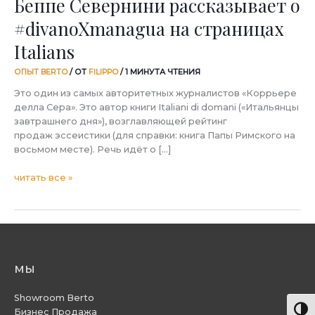
Беппе Севернини рассказывает о
#divanoXmanagua на страницах
Italians
ОПЫТ BERTO
/ ОТ
FILIPPO
/
1 МИНУТА ЧТЕНИЯ
Это один из самых авторитетных журналистов «Коррьере
делла Сера». Это автор книги Italiani di domani («Итальянцы
завтрашнего дня»), возглавляющей рейтинг
продаж эссеистики (для справки: книга Папы Римского на
восьмом месте). Речь идёт о […]
читать все »
мы
Showroom Berto
Пере
Бизнес Продажа