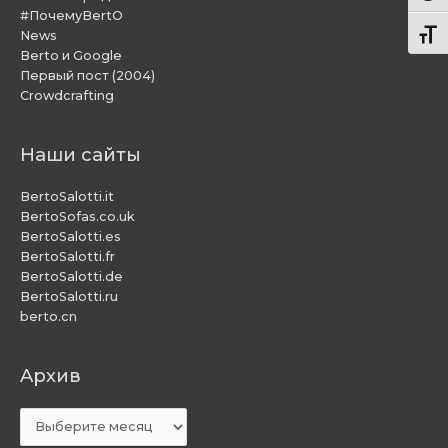
#ПочемуBertO
News
Пере
Berto и Google
Первый пост (2004)
Crowdcrafting
Наши сайты
BertoSalotti.it
BertoSofas.co.uk
BertoSalotti.es
BertoSalotti.fr
BertoSalotti.de
BertoSalotti.ru
berto.cn
Aрхив
Aрхив