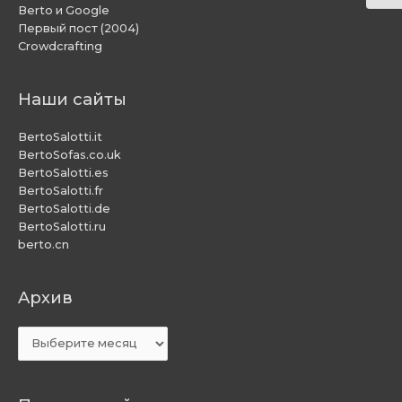
Berto и Google
Первый пост (2004)
Crowdcrafting
Наши сайты
BertoSalotti.it
BertoSofas.co.uk
BertoSalotti.es
BertoSalotti.fr
BertoSalotti.de
BertoSalotti.ru
berto.cn
Aрхив
Aрхив