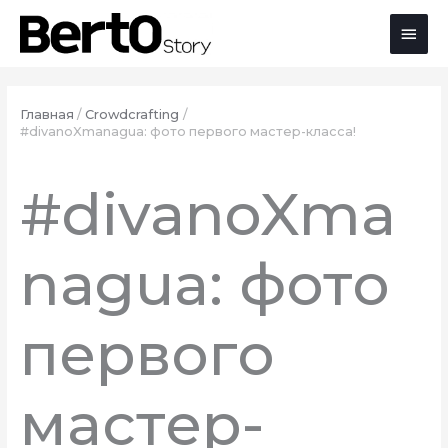
Перейти
Перейти
Перейти
Глав
к
к
к
содержимому
навигации
содержимому
мен
Главная
Crowdcrafting
#divanoXmanagua: фото первого мастер-класса!
#divanoXma
nagua: фото
первого
мастер-