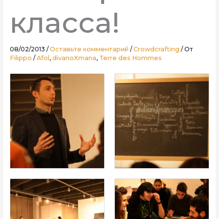
класса!
08/02/2013
/
Оставьте комментарий
/
Crowdcrafting
/ От
Filippo
/
Afol
,
divanoXmana
,
Terre des Hommes