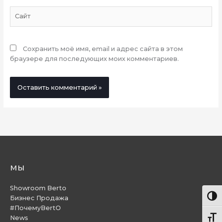
Сайт
Сохранить моё имя, email и адрес сайта в этом
браузере для последующих моих комментариев.
мы
Showroom Berto
Пере
Бизнес Продажа
#ПочемуBertO
News
Пере