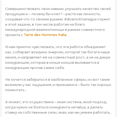
Совершенствовать свои навыки, улучшать качество своей
продукции и – почему бы и нет? – расти как личность,
создавая что-то своими руками: #divanoXmanagua служит
и этой задаче, в том числе работая на благо
международной взаимопомощи в рамках совместного
проекта с
Terre des Hommes Italia
.
И нам приятно чувствовать, что эта работа объединяет
нас, собирает воедино энергию, которой так богата наша
земля, и направляет её на совместный рост, а не на дикую
конкуренцию, которая в конце концов выливается в
конкуренцию против самих себя.
Не хочется забираться в заоблачные сферы, но вот такие
возникли у нас ощущения, и признаемся – было так хорошо
помечтать…
А может, это осуществимо – иная система, иной подход,
когда нужно не бояться конкурента-китайца, а делать
ставку на собственные силы, зная, как мы умеем работать,