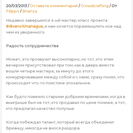
20/03/2013
/
Оставьте комментарий
/
Crowdcrafting
/ От
Filippo
/
Brianza
Недавно завершился 4-ый мастер-класс проекта
#divanoXmanagua
, и нам хочется поразмышлять кое над
чем из увиденного.
Радость сотрудничества
Может, это прозвучит высокопарно, но тот, кто этим
вечером присутствовал при том, как в дверь вместе
вошли четыре мастера, за минуту до этого
конкурировавшие между собой и с нами, сразу понял, что
происходит что-то поистине эпохальное.
Как будто повеяло старыми добрыми временами, когда в
выигрыше был не тот, кто продавал по цене пониже, а тот,
кто предлагал качество получше.
Когда побеждал талант, который всегда объединял
Брианцу, никогда не внося раздора.