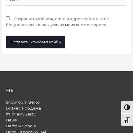
Сохранить моё имя, email и адрес сайта в этом
браузере для последующих моих комментариев.
мы
Showroom Berto
Пере
Бизнес Продажа
#ПочемуBertO
News
Пере
Berto и Google
Первый пост (2004)