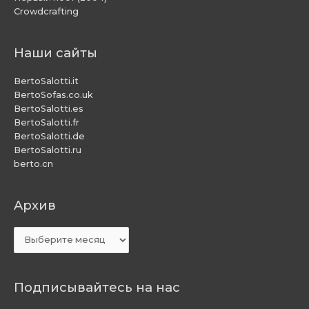
Crowdcrafting
Наши сайты
BertoSalotti.it
BertoSofas.co.uk
BertoSalotti.es
BertoSalotti.fr
BertoSalotti.de
BertoSalotti.ru
berto.cn
Aрхив
Aрхив
Подписывайтесь на нас