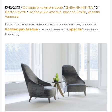
15/12/2015
/
Оставьте комментарий
/
ДИЗАЙН МЕЧТА
/ От
Berto Salotti
/
Коллекцию Ателье
,
кресло Emilia
,
кресло
Vanessa
Прошло семь месяцев с тех пор как мы представили
Коллекцию Ателье
и, в особенности,
кресла
Эмилию и
Ванессу.