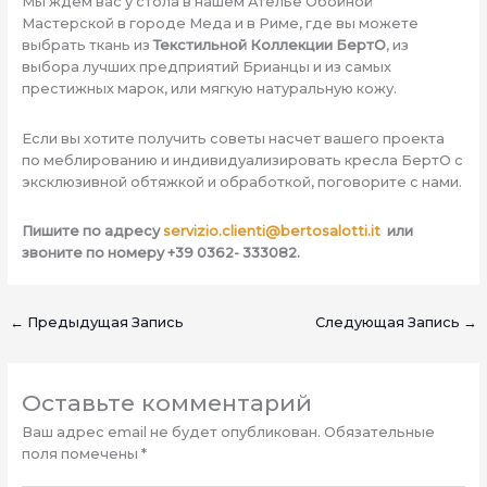
Мы ждем вас у стола в нашем Ателье Обойной
Мастерской в городе Меда и в Риме, где вы можете
выбрать ткань из
Текстильной Коллекции БертО
, из
выбора лучших предприятий Брианцы и из самых
престижных марок, или мягкую натуральную кожу.
Если вы хотите получить советы насчет вашего проекта
по меблированию и индивидуализировать кресла БертО с
эксклюзивной обтяжкой и обработкой, поговорите с нами.
Пишите по адресу
servizio.clienti@bertosalotti.it
или
звоните по номеру +39 0362- 333082.
←
Предыдущая Запись
Следующая Запись
→
Оставьте комментарий
Ваш адрес email не будет опубликован.
Обязательные
поля помечены
*