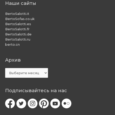
Наши сайты
BertoSalotti.it
BertoSofas.co.uk
BertoSalotti.es
BertoSalotti.fr
BertoSalotti.de
BertoSalotti.ru
berto.cn
Aрхив
Aрхив
Подписывайтесь на нас