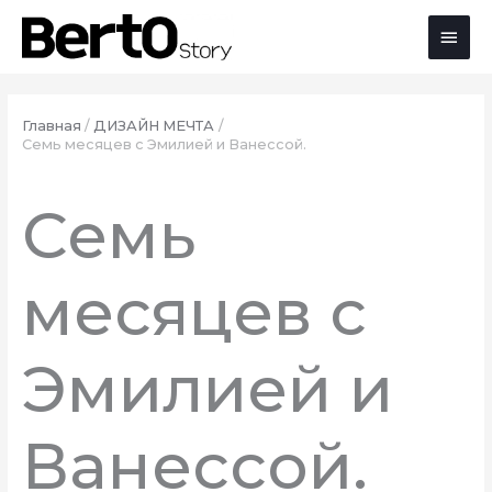
Перейти
Перейти
Перейти
Глав
к
к
к
содержимому
навигации
содержимому
мен
Главная
ДИЗАЙН МЕЧТА
Семь месяцев с Эмилией и Ванессой.
Семь
месяцев с
Эмилией и
Ванессой.