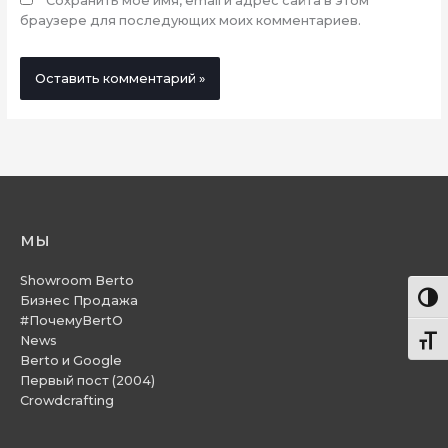
Сохранить моё имя, email и адрес сайта в этом
браузере для последующих моих комментариев.
мы
Showroom Berto
Пере
Бизнес Продажа
#ПочемуBertO
News
Пере
Berto и Google
Первый пост (2004)
Crowdcrafting