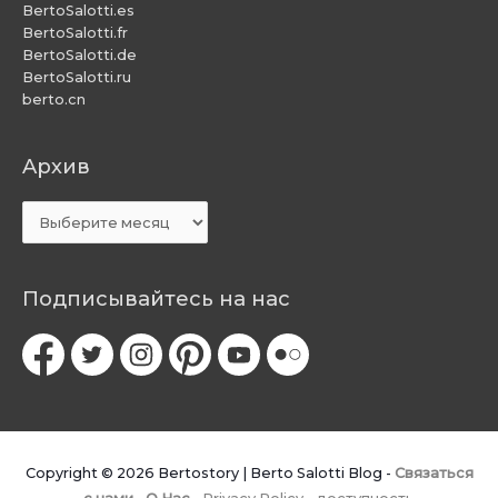
BertoSalotti.es
BertoSalotti.fr
BertoSalotti.de
BertoSalotti.ru
berto.cn
Aрхив
Aрхив
Подписывайтесь на нас
Copyright © 2026
Bertostory | Berto Salotti Blog
-
Связаться