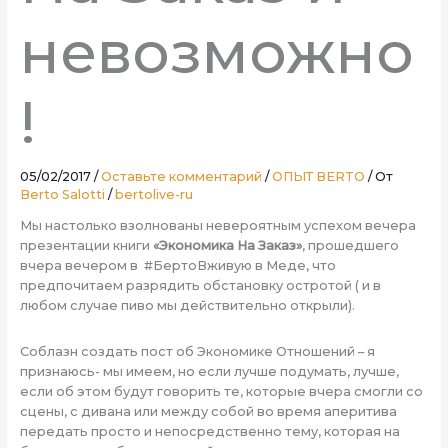
невозможно
!
05/02/2017
/
Оставьте комментарий
/
ОПЫТ BERTO
/ От
Berto Salotti
/
bertolive-ru
Мы настолько взолнованы невероятным успехом вечера
презентации книги
«Экономика На Заказ»
, прошедшего
вчера вечером в #БертоВживую в Меде, что
предпочитаем разрядить обстановку остротой ( и в
любом случае пиво мы действительно открыли).
Соблазн создать пост об Экономике Отношений – я
признаюсь- мы имеем, но если лучше подумать, лучше,
если об этом будут говорить те, которые вчера смогли со
сцены, с дивана или между собой во время аперитива
передать просто и непосредственно тему, которая на