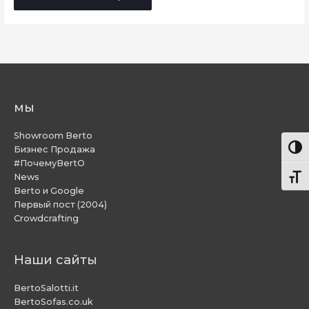
мы
Showroom Berto
Пере
Бизнес Продажа
#ПочемуBertO
News
Пере
Berto и Google
Первый пост (2004)
Crowdcrafting
Наши сайты
BertoSalotti.it
BertoSofas.co.uk