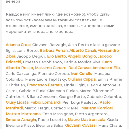
вечера.
Каждое имя имеет линк (где возможно), чтобы дать
возможность всем вам читающим создать ваше
отношение, именно на заказ, с главными персонажами
мероприятия вчерашнего вечера.
Arianna Croci
, Giovanni Barzaghi, Alain Berto e la sua giovane
figlia, Loris Berto,
Barbara Ferrari
,
Alberto Canali
,
Alessandro
Zibra
, Jacopo Degiuli,
Elio Berto
,
Angelo Bongio
,
Jacopo
Brioschi
, Ernesto Capobianco, Carlo e Monica Riva,
Carlo
Alberto Rosso
,
Massimo Carraro
,
Raul Caruso
,
Annibale d’Elia
,
Carlo Cazzaniga, Florindo Cereda,
Ivan Cerullo
, Mariapia
Colombo, Marie Laure Teplitzky,
Giuliana Crippa
, Emilia Pfeifer
+ Christian,
Francesco Ferraris
, Linda Figini, Flavio e Antonella
Cairoli, Gabriele Furia, Giancarlo Furlan, Marco “Skamone”
Galimberti & Ilaria Consonni, Giorgio Berto, Gabriele Colombo,
Giusy Licata
,
Fabio Lombardi
, Pier Luigi Pauletto,
Paolo
Manfredi
, Marco Tragni, Corrado Marelli,
Mariann Komlosi
,
Matteo Martorana
, Enzo Massignan, Pietro Argentero,
Simone Asnagh
i, Paolo Luisetto,
Mauro Mastronicola
, Giada
Eleonora Risso, Eleonora Salsa,
Giovanni Covassi
, Maria Chiara,