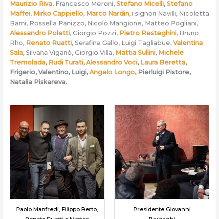
Maurizio Riva
, Francesco Meroni,
Stefano Micelli
,
Stefano
Maffei
,
Mirko Cappiello
,
Marco Nardin
, i signori Navilli, Nicoletta
Barni, Rossella Panizzo, Nicolò Mangione, Matteo Pogliani,
Alessandro Poletti
, Giorgio Pozzi,
Pietro Resteghini
, Bruno
Rho,
Renato Ruatti
, Serafina Gallo, Luigi Tagliabue,
Valentina
Sala
, Silvana Viganò, Giorgio Villa,
Mattia Sullini
,
Michele
Tremolada
,
Rudi Turati
,
Alessandro Voci
,
Laura Beretta
,
Frigerio, Valentino, Luigi,
Angelo Longo
, Pierluigi Pistore,
Natalia Piskareva.
Paolo Manfredi, Filippo Berto,
Presidente Giovanni
Renato Ruatti e Matteo
Barzaghi