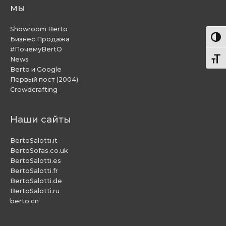
мы
Showroom Berto
Пере
Бизнес Продажа
#ПочемуBertO
News
Пере
Berto и Google
Первый пост (2004)
Crowdcrafting
Наши сайты
BertoSalotti.it
BertoSofas.co.uk
BertoSalotti.es
BertoSalotti.fr
BertoSalotti.de
BertoSalotti.ru
berto.cn