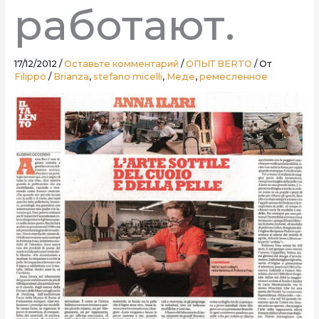
работают.
17/12/2012
/
Оставьте комментарий
/
ОПЫТ BERTO
/ От
Filippo
/
Brianza
,
stefano micelli
,
Меде
,
ремесленное