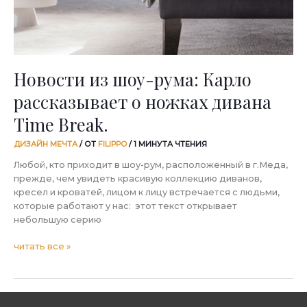
дивана
Time
Break.
Новости из шоу-рума: Карло
рассказывает о ножках дивана
Time Break.
ДИЗАЙН МЕЧТА
/ ОТ
FILIPPO
/
1 МИНУТА ЧТЕНИЯ
Любой, кто приходит в шоу-рум, расположенный в г.Меда,
прежде, чем увидеть красивую коллекцию диванов,
кресел и кроватей, лицом к лицу встречается с людьми,
которые работают у нас: этот текст открывает
небольшую серию
читать все »