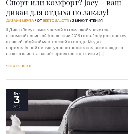
Спорт или комфорт? Joey – ваш
диван для отдыха по заказу!
ДИЗАЙН МЕЧТА
/ ОТ
BERTO SALOTTI
/
2 МИНУТ ЧТЕНИЯ
Il Диван Joey с вынимаемой оттоманкой является
огромной новинкой Коллекции 2016 года. Joey рождается
в нашей обойной мастерской в городе Меда с
определённой целью: удовлетворить желание каждого
нашего клиента насчёт проектов, эстетики и […]
читать все »
Новости
Дек
3
из
шоу-
2012
рума:
Карло
рассказывает
о
ножках