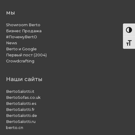
мы
Showroom Berto
Пере
Бизнес Продажа
#ПочемуBertO
News
Пере
Berto и Google
Первый пост (2004)
Crowdcrafting
Наши сайты
BertoSalotti.it
BertoSofas.co.uk
BertoSalotti.es
BertoSalotti.fr
BertoSalotti.de
BertoSalotti.ru
berto.cn