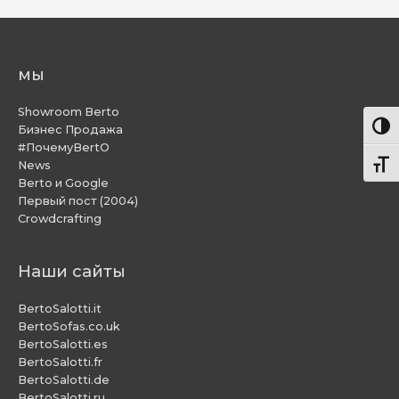
мы
Showroom Berto
Пере
Бизнес Продажа
#ПочемуBertO
News
Пере
Berto и Google
Первый пост (2004)
Crowdcrafting
Наши сайты
BertoSalotti.it
BertoSofas.co.uk
BertoSalotti.es
BertoSalotti.fr
BertoSalotti.de
BertoSalotti.ru