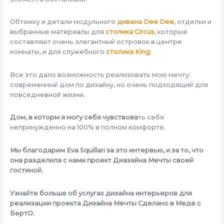
Обтяжку и детали модульного
дивана Dee Dee
, отделки и
выбранные материалы для
столика Circus
, которые
составляют очень элегантный островок в центре
комнаты, и для служебного
столика King
.
Все это дало возможность реализовать мою мечту:
современный дом по дизайну, но очень подходящий для
повседневной жизни.
Дом, в которм я могу себя чувствова
ть себя
непринужденно на 100% в полном комфорте.
Мы благодарим Eva Squillari за это интервью, и за то, что
она разделила с нами проект Диазайна Мечты своей
гостиной.
Узнайте больше об услугах дизайна интерьеров для
реализации проекта Дизайна Мечты Сделано в Меде с
БертО.