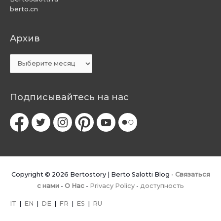
berto.cn
Aрхив
Aрхив
Подписывайтесь на нас
Copyright © 2026
Bertostory | Berto Salotti Blog
-
Связаться
с нами
-
O Hac
-
Privacy Policy
-
доступность
IT
|
EN
|
DE
|
FR
|
ES
|
RU