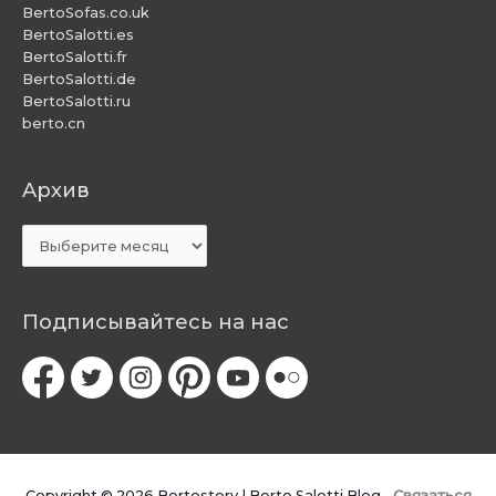
BertoSofas.co.uk
BertoSalotti.es
BertoSalotti.fr
BertoSalotti.de
BertoSalotti.ru
berto.cn
Aрхив
Aрхив
Подписывайтесь на нас
Copyright © 2026
Bertostory | Berto Salotti Blog
-
Связаться