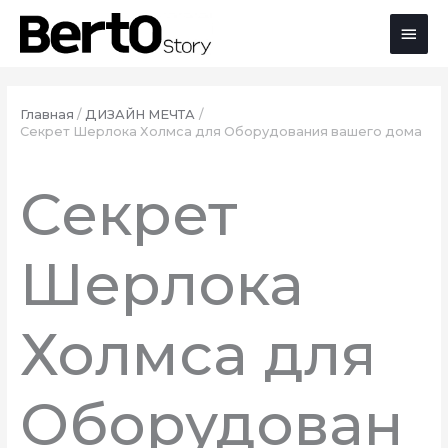
Перейти
Перейти
Перейти
Глав
к
к
к
содержимому
навигации
содержимому
мен
Главная
ДИЗАЙН МЕЧТА
Секрет Шерлока Холмса для Оборудования вашего дома
Секрет
Шерлока
Холмса для
Оборудован