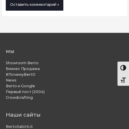
мы
Showroom Berto
Пере
Бизнес Продажа
#ПочемуBertO
News
Пере
Berto и Google
Первый пост (2004)
Crowdcrafting
Наши сайты
BertoSalotti.it