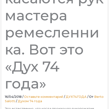
мастера
ремесленни
ка. Вот это
«Дух 74
года»
16/04/2018
/
Оставьте комментарий
/
ДУХ74ГОДА
/ От
Berto
Salotti
/
Духом 74 года
Это естественно, что когда произошло рукопожатие