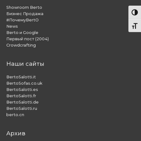
Showroom Berto
Пере
Бизнес Продажа
#ПочемуBertO
News
Пере
Berto и Google
Первый пост (2004)
Crowdcrafting
Наши сайты
BertoSalotti.it
BertoSofas.co.uk
BertoSalotti.es
BertoSalotti.fr
BertoSalotti.de
BertoSalotti.ru
berto.cn
Aрхив
Aрхив