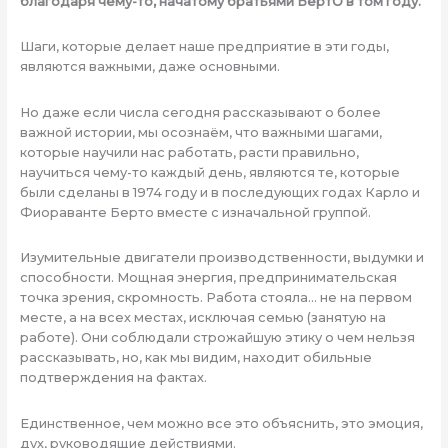
благодаря чему-то, начатому братьями БертО в том году.
Шаги, которые делает наше предприятие в эти годы,
являются важными, даже основными.
Но даже если числа сегодня рассказывают о более
важной истории, мы осознаём, что важными шагами,
которые научили нас работать, расти правильно,
научиться чему-то каждый день, являются те, которые
были сделаны в 1974 году и в последующих годах Карло и
Фиораванте Берто вместе с изначальной группой.
Изумительные двигатели производственности, выдумки и
способности. Мощная энергия, предпринимательская
точка зрения, скромность. Работа стояла… не на первом
месте, а на всех местах, исключая семью (занятую на
работе). Они соблюдали строжайшую этику о чем нельзя
рассказывать, но, как мы видим, находит обильные
подтверждения на фактах.
Единственное, чем можно все это объяснить, это эмоция,
дух, руководящие действиями.