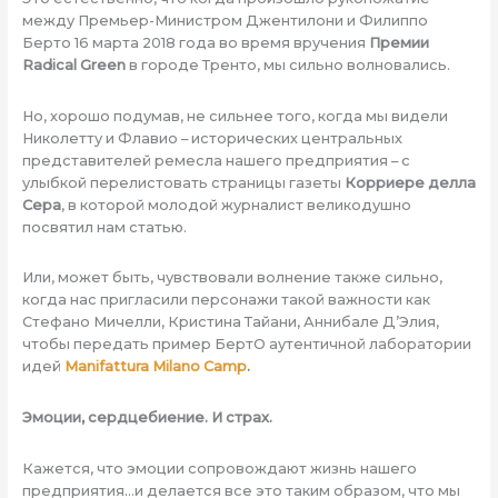
между Премьер-Министром Джентилони и Филиппо
Берто 16 марта 2018 года во время вручения
Премии
Radical Green
в городе Тренто, мы сильно волновались.
Но, хорошо подумав, не сильнее того, когда мы видели
Николетту и Флавио – исторических центральных
представителей ремесла нашего предприятия – с
улыбкой перелистовать страницы газеты
Корриере делла
Сера
, в которой молодой журналист великодушно
посвятил нам статью.
Или, может быть, чувствовали волнение также сильно,
когда нас пригласили персонажи такой важности как
Стефано Мичелли, Кристина Тайани, Аннибале Д’Элия,
чтобы передать пример БертО аутентичной лаборатории
идей
Manifattura Milano Camp
.
Эмоции, сердцебиение. И страх.
Кажется, что эмоции сопровождают жизнь нашего
предприятия…и делается все это таким образом, что мы