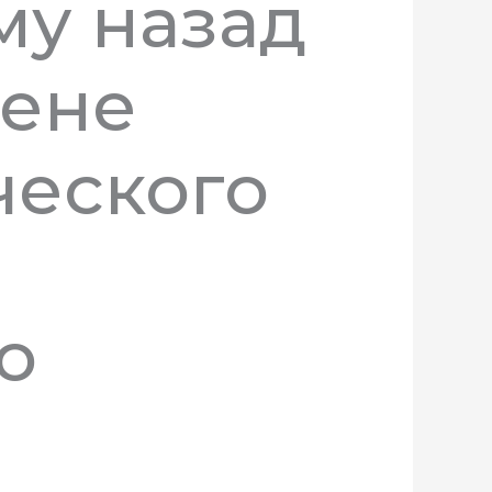
му назад
цене
ческого
о