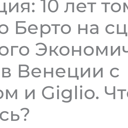
ия: 10 лет то
 Берто на с
ого Экономи
в Венеции с
 и Giglio. Чт
сь?