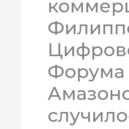
коммерц
Филиппо
Цифров
Форума 
Амазоном
случило