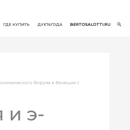
ПОИ
ГДЕ КУПИТЬ
ДУХ74ГОДА
BERTOSALOTTI.RU
Экономического Форума в Венеции с
 и э-