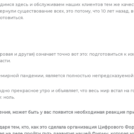
одимся здесь и обслуживаем наших клиентов тем же качест
ернули существование всех, это потому, что 10 лет назад,
отовиться.
ая и другая) означает точно вот это: подготовиться к и
асти.
всемирной пандемии, является полностью непредсказуемой
дно прекрасное утро и объявляет, что весь мир встал на г
: ноль.
нения, может быть у вас появится необходимая реакция пр
даря тем, кто, как это сделала организация Цифрового Фор
ая на деле пройти путь развития нашей Фирмы, которая ни