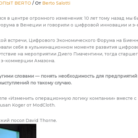
ОПЫТ BERTO
/ От
Berto Salotti
имся в центре огромного изменения: 10 лет тому назад мы 
орума в Венеции и говорили о цифровой инновации и э
кой встречи, Цифрового Экономического Форума на Биенна
твовали себя в кульминационном моменте развития цифро
сутствие на мероприятии Диего Пиачентини, тогда старш
a э-коммерции Амазона.
гими словами — понять необходимость для предприятий «
ыступлений по такому случаю.
уппе «Изменить операционную логику компании» вместе с
san Koger от ModCloth.
ий посол David Thorne.