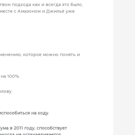
вом подхода как и всегда это было,
 вместе с Амазоном и Джильё уже
зменению, которое можно понять и
 на 100%.
олову.
испособиться на ходу
.
ума в 2011 году, способствует
когда не останавливается.