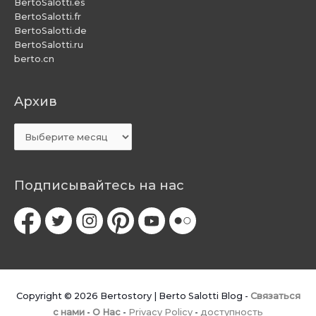
BertoSalotti.es
BertoSalotti.fr
BertoSalotti.de
BertoSalotti.ru
berto.cn
Aрхив
Aрхив
Подписывайтесь на нас
Copyright © 2026
Bertostory | Berto Salotti Blog
-
Связаться
с нами
-
O Hac
-
Privacy Policy
-
доступность