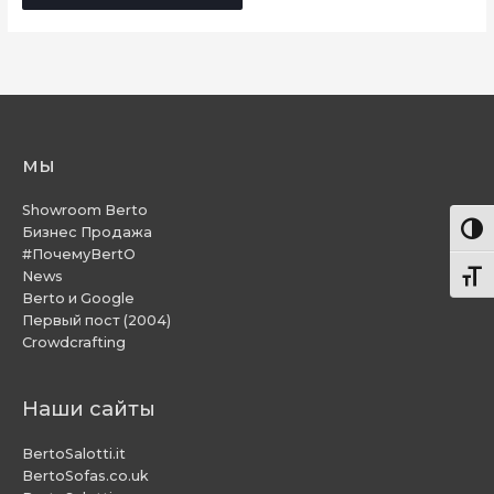
мы
Showroom Berto
Пере
Бизнес Продажа
#ПочемуBertO
News
Пере
Berto и Google
Первый пост (2004)
Crowdcrafting
Наши сайты
BertoSalotti.it
BertoSofas.co.uk