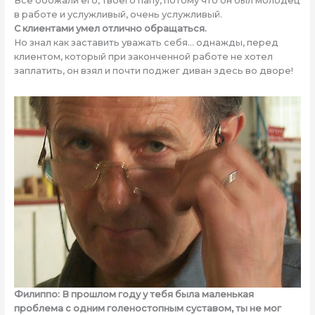
Все обожали его, твоего папу, потому что он был молодец
в работе и услужливый, очень услужливый.
С клиентами умел отлично обращаться.
Но знал как заставить уважать себя… однажды, перед
клиентом, который при законченной работе не хотел
заплатить, он взял и почти поджег диван здесь во дворе!
Филиппо: В прошлом году у тебя была маленькая
проблема с одним голеностопным суставом, ты не мог