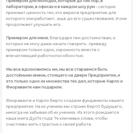
Примером для молодых, которые до сих пор, в
лаборатории, в офисах и в каждом шоу рум
– сегодня
признают ценность тех, кто верил в предприятие для
которого они работают…еще до его существования. И они
продолжают улучшать его.
Примером для меня
, благодаря тем достоинствам, о
которых не могу даже начать говорить…приведу
примером только одно, скромность вместе с
впечатляющей работоспособностью.
Мы все вдохновились им, мы все стараемся быть
достойными имени, стоящего на двери Предприятия, и
это только одно из множества тех дел, которые Карло и
Фиораванте нам подарили.
Фиораванте и Карло Берто создали фундаменты нашего
предприятия. На их учениях мы строим БертО будущего,
никогда не забывая об их учениях. Из этого рождается
наша книга Дух74 года: 74 ключевых слова, чтобы
счастливо жить страстью к своей работе.