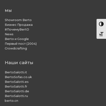
мы
Showroom Berto
Пере
Бизнес Продажа
#ПочемуBertO
News
Пере
Berto и Google
Первый пост (2004)
Crowdcrafting
Наши сайты
BertoSalotti.it
BertoSofas.co.uk
BertoSalotti.es
BertoSalotti.fr
BertoSalotti.de
BertoSalotti.ru
berto.cn