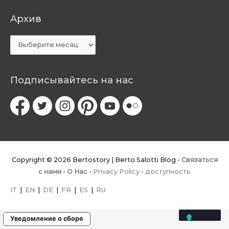
Aрхив
Aрхив
Подписывайтесь на нас
Copyright © 2026
Bertostory | Berto Salotti Blog
-
Связаться
с нами
-
O Hac
-
Privacy Policy
-
доступность
IT
|
EN
|
DE
|
FR
|
ES
|
RU
Уведомление о сборе