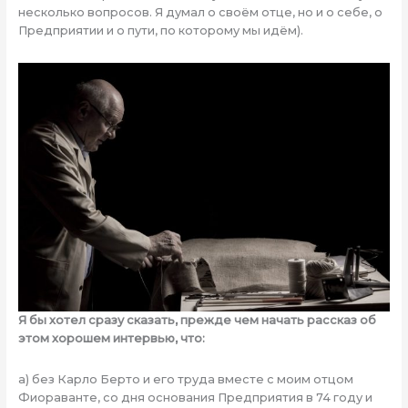
несколько вопросов. Я думал о своём отце, но и о себе, о
Предприятии и о пути, по которому мы идём).
Я бы хотел сразу сказать, прежде чем начать рассказ об
этом хорошем интервью, что:
a) без Карло Берто и его труда вместе с моим отцом
Фиораванте, со дня основания Предприятия в 74 году и