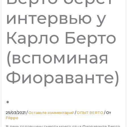
интервью у
Карло Берто
(вспоминая
Фиораванте)
.
25/03/2021
/
Оставьте комментарий
/
ОПЫТ BERTO
/ От
Filippo
В день годовщины смерти моего отца Фиораванте Берто,