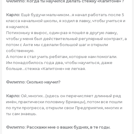
Филиппо: Когда ты научился делать стежку «Капитоне» ?
Карло:
Ещё будучи мальчиком…я начал работать после 5
класса начальной школы, я ходил в лавку, чтобы учиться и
я научился.
Потихоньку я вырос, один раз я пошёл в другую лавку,
чтобы у меня был действительный регулярный контракт, а
потом с Анте мы сделали большой шаг и открыли
собственную.
А потом я стал учить ребятам, которые нам помогали.
Им понадобилось года два, чтобы научиться, даже
больше…стежка «Капитоне» не легкая.
Филиппо: Сколько научил?
Карло:
Ой, многих…(здесь он перечисляет длинный ряд
имён, практически половину Брианцы), потом все пошли
по пути прогресса, открыли свои Предприятия, многих и
ты сам знаешь.
Филиппо: Расскажи мне о ваших буднях, в те годы.