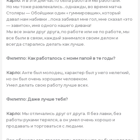
Карло:
И в эти дни часто была работа и мы работали.
Но мы тоже развлекались…однажды, во время матча
Столяры — Обойщики один « гуммировщик», который
давал нам набивки …пока забивал мне гол, мне сказал «это
— завиток», имя одного нашего дивана!
Мы все знали друг друга, по работе или не по работе, мы
все были в связи, каждый занимался своим делом и
всегда старались делать как лучше.
Филиппо: Как работалось с моим папой в те годы?
Карло:
Анте был молодец, характер был у него нелегкий,
но он был очень хорошим человеком.
Умел делать свою работу лучше всех.
Филиппо: Даже лучше тебя?
Карло:
Мы отличались друг от друга. Я без лавки, без
работы руками терялся, а он умел очень хорошо и
продавать и торговаться с людьми.